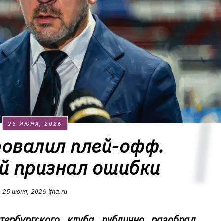
25 ИЮНЯ, 2026
ровалил плей-офф.
й признал ошибки
25 июня, 2026
lfha.ru
тербургского клуба публично разобрал