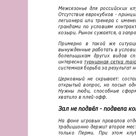
Межсезонье для российских кл
Отсутствие еврокубков - принц
легионера или тренера с имене
грандами по условиям контракт
козыри. Рынок сужается, а запро
Примерно в такой же ситуаци
вынужденные работать в услови
болельщикам других видов сп
интересна
турнирная сетка maj
системная борьба за результат 
Церковный не скрывает: соста
открытый вопрос, но посыл одн
Нужны люди, способные сформ
хватило в плей-офф.
Зал не подвёл - подвела к
На фоне игровых провалов отде
традиционно держит второе мест
только Перми. При этом клу