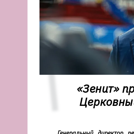
«Зенит» п
Церковны
Генеральный директор пе