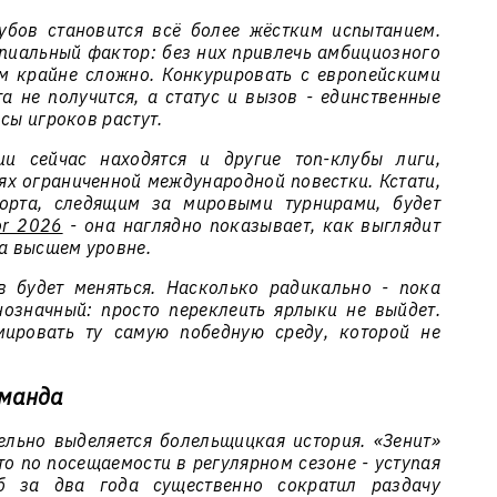
убов становится всё более жёстким испытанием.
ипиальный фактор: без них привлечь амбициозного
м крайне сложно. Конкурировать с европейскими
а не получится, а статус и вызов - единственные
сы игроков растут.
и сейчас находятся и другие топ-клубы лиги,
ях ограниченной международной повестки. Кстати,
орта, следящим за мировыми турнирами, будет
or 2026
- она наглядно показывает, как выглядит
на высшем уровне.
в будет меняться. Насколько радикально - пока
означный: просто переклеить ярлыки не выйдет.
ировать ту самую победную среду, которой не
оманда
льно выделяется болельщицкая история. «Зенит»
о по посещаемости в регулярном сезоне - уступая
б за два года существенно сократил раздачу